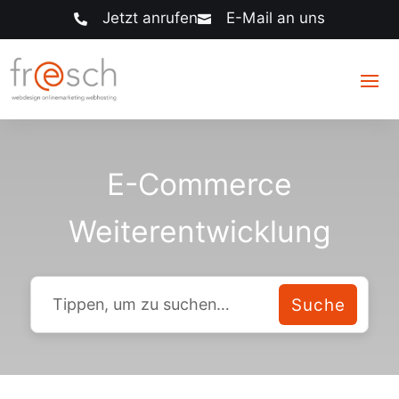
Jetzt anrufen
E-Mail an uns


E-Commerce
Weiterentwicklung