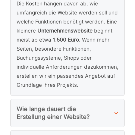
schä
Die Kosten hängen davon ab, wie
tzen
umfangreich die Website werden soll und
d auf 
welche Funktionen benötigt werden. Eine
Frag
en 
kleinere
Unternehmenswebsite
beginnt
und 
meist ab etwa
1.500 Euro
. Wenn mehr
Beitr
Seiten, besondere Funktionen,
äge 
Buchungssysteme, Shops oder
ein.
individuelle Anforderungen dazukommen,
Der 
erstellen wir ein passendes Angebot auf
Wor
Grundlage Ihres Projekts.
ksho
p 
war 
Wie lange dauert die
für 
Erstellung einer Website?
mich 
fachl
ich 