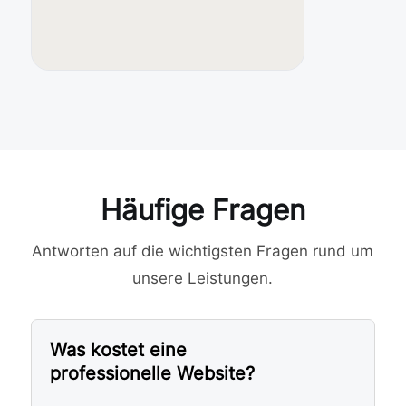
The
men 
vers
tändl
ich 
und 
praxi
snah 
aufz
Häufige Fragen
uber
eite
Antworten auf die wichtigsten Fragen rund um
n. 
Dab
unsere Leistungen.
ei 
geht 
er 
Was kostet eine
stets 
professionelle Website?
wert