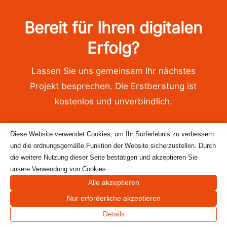
g 
mitn
Bereit für Ihren digitalen
ehm
Erfolg?
en. 
Eine 
rund
Lassen Sie uns gemeinsam Ihr nächstes
um 
Projekt besprechen. Die Erstberatung ist
gelu
kostenlos und unverbindlich.
nge
ne 
und 
Diese Website verwendet Cookies, um Ihr Surferlebnis zu verbessern
Jetzt anfragen
emp
und die ordnungsgemäße Funktion der Website sicherzustellen. Durch
fehl
die weitere Nutzung dieser Seite bestätigen und akzeptieren Sie
ens
unsere Verwendung von Cookies.
02182 8274002

wert
Alle akzeptieren
info@fresch-webdesign.de

e 
Nur erforderliche akzeptieren
Vera
Details
nstal