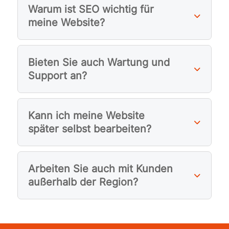
wie 
Warum ist SEO wichtig für
pers
meine Website?
önlic
h 
sehr 
Bieten Sie auch Wartung und
bere
Support an?
iche
rnd 
und 
Kann ich meine Website
ich 
später selbst bearbeiten?
konn
te 
viele 
Impu
Arbeiten Sie auch mit Kunden
lse 
außerhalb der Region?
für 
mein
en 
Allta