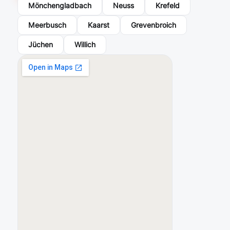
schä
Mönchengladbach
Neuss
Krefeld
tze 
Meerbusch
Kaarst
Grevenbroich
ich 
sein
Jüchen
Willich
e 
ruhi
ge, 
zuge
wan
dte 
Art 
und 
die 
Fähi
gkeit
, 
kom
plex
e 