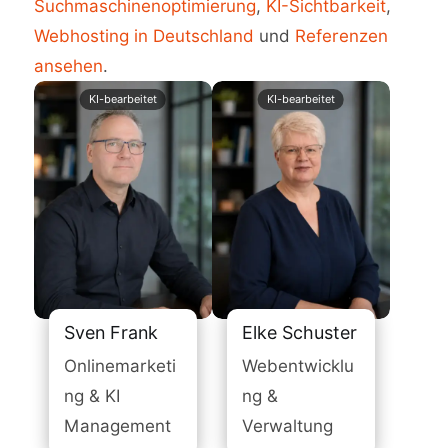
Suchmaschinenoptimierung
,
KI-Sichtbarkeit
,
Webhosting in Deutschland
und
Referenzen
ansehen
.
Sven Frank
Elke Schuster
Onlinemarketi
Webentwicklu
ng & KI
ng &
Management
Verwaltung