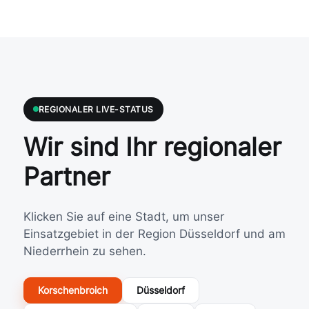
Inhal
te 
mit 
groß
er 
Klar
heit, 
REGIONALER LIVE-STATUS
Fach
kom
Wir sind Ihr regionaler
pete
nz 
Partner
und 
viel 
Klicken Sie auf eine Stadt, um unser
Enga
gem
Einsatzgebiet in der Region Düsseldorf und am
ent. 
Niederrhein zu sehen.
Bes
ond
Korschenbroich
Düsseldorf
ers 