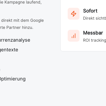
die Kampagne laufend,
Sofort
Direkt sicht
 direkt mit dem Google
te Partner hinzu.
Messbar
rrenzanalyse
ROI trackin
gentexte
n
Optimierung