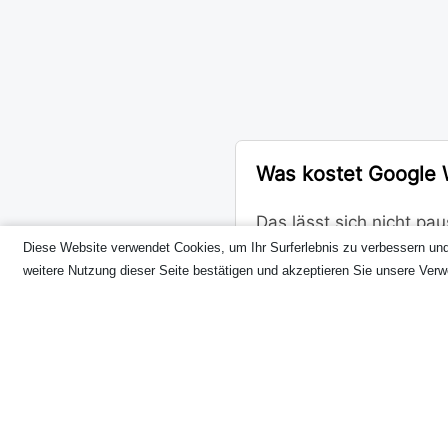
Was kostet Google
Das lässt sich nicht pa
Diese Website verwendet Cookies, um Ihr Surferlebnis zu verbessern un
erheblich. Ein Budget, 
weitere Nutzung dieser Seite bestätigen und akzeptieren Sie unsere Ver
knapp. Wir schauen un
Wie schnell sehe ic