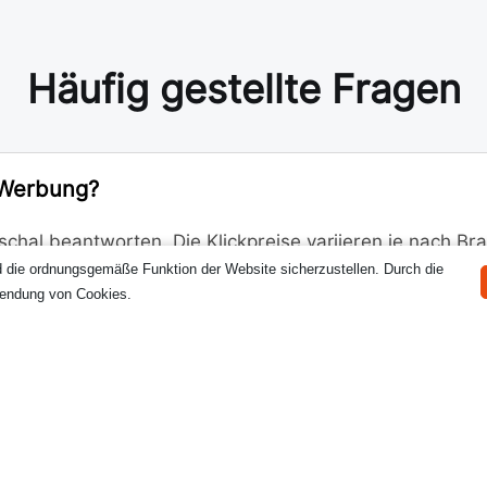
Häufig gestellte Fragen
 Werbung?
uschal beantworten. Die Klickpreise variieren je nach B
d die ordnungsgemäße Funktion der Website sicherzustellen. Durch die
das für einen Schreiner ausreicht, ist für eine Anwaltsk
wendung von Cookies.
s das gemeinsam an, bevor wir eine Empfehlung geben.
h Ergebnisse?