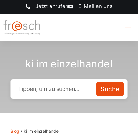
Jetzt anrufen
E-Mail an uns


ki im einzelhandel
Blog
/
ki im einzelhandel