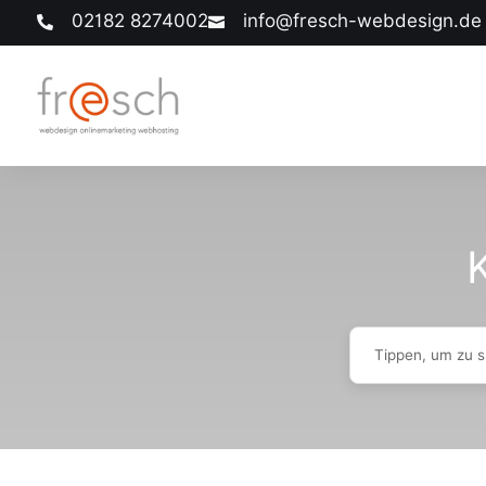
02182 8274002
info@fresch-webdesign.de


K