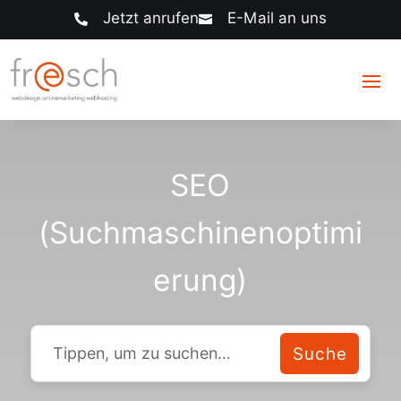
Jetzt anrufen
E-Mail an uns


SEO
(Suchmaschinenoptimi
erung)