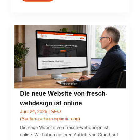
Die neue Website von fresch-
webdesign ist online
Juni 24, 2026
|
SEO
(Suchmaschinenoptimierung)
Die neue Website von fresch-webdesign ist
online. Wir haben unseren Auftritt von Grund auf