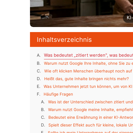
Inhaltsverzeichnis
Was bedeutet „zitiert werden", was bede
Warum nutzt Google Ihre Inhalte, ohne Sie zu
Wie oft klicken Menschen überhaupt noch auf
Heißt das, gute Inhalte bringen nichts mehr?
Was Unternehmen jetzt tun können, um von K
Häufige Fragen
Was ist der Unterschied zwischen zitiert u
Warum nutzt Google meine Inhalte, empfieh
Bedeutet eine Erwähnung in einer KI-Antwo
Spielt dieser Effekt auch für kleine, lokale 
Sollte ich mein Unternehmen auf der eigen