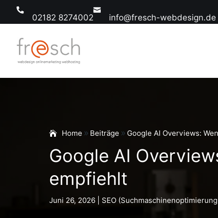


02182 8274002
info@fresch-webdesign.de
Home
Beiträge
Google AI Overviews: Wenn
Google AI Overviews
empfiehlt
Juni 26, 2026
|
SEO (Suchmaschinenoptimierung