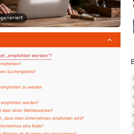
2
utet „empfohlen werden"?
 empfehlen?
 ein Suchergebnis?
I empfohlen zu werden
nd empfohlen werden?
lt aber einen Wettbewerber?
rt, dass mein Unternehmen empfohlen wird?
Unternehmen eine Rolle?
en Website als Nummer eins bezeichnen?