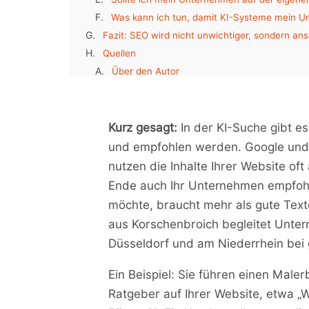
Was kann ich tun, damit KI-Systeme mein 
Fazit: SEO wird nicht unwichtiger, sondern ans
Quellen
Über den Autor
Werden Sie von der KI empfohlen oder nur zitie
Beitrags-Tags
Zugehörige Blogbeiträge
Kurz gesagt:
In der KI-Suche gibt es
Weniger Kundschaft im Sommer: Was lokale Bet
und empfohlen werden. Google und
Die neue Website von fresch-webdesign ist on
nutzen die Inhalte Ihrer Website oft
Google verändert die Suche 2026: So bleiben 
Ende auch Ihr Unternehmen empfoh
möchte, braucht mehr als gute Text
aus Korschenbroich begleitet Unt
Düsseldorf und am Niederrhein bei
Ein Beispiel: Sie führen einen Male
Ratgeber auf Ihrer Website, etwa „