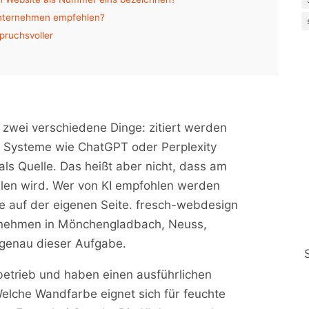
Unternehmen empfehlen?
pruchsvoller
rt?
 zwei verschiedene Dinge: zitiert werden
riebe jetzt konkret tun können
 Systeme wie ChatGPT oder Perplexity
line
 als Quelle. Das heißt aber nicht, dass am
kleine Unternehmen sichtbar
len wird. Wer von KI empfohlen werden
e auf der eigenen Seite. fresch-webdesign
ernehmen in Mönchengladbach, Neuss,
 genau dieser Aufgabe.
rbetrieb und haben einen ausführlichen
Welche Wandfarbe eignet sich für feuchte