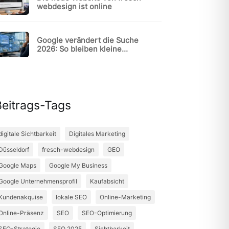
webdesign ist online
Google verändert die Suche
2026: So bleiben kleine
Unternehmen sichtbar
Beitrags-Tags
digitale Sichtbarkeit
Digitales Marketing
Düsseldorf
fresch-webdesign
GEO
Google Maps
Google My Business
Google Unternehmensprofil
Kaufabsicht
Kundenakquise
lokale SEO
Online-Marketing
Online-Präsenz
SEO
SEO-Optimierung
SEO-Strategie
SEO 2025
Sichtbarkeit