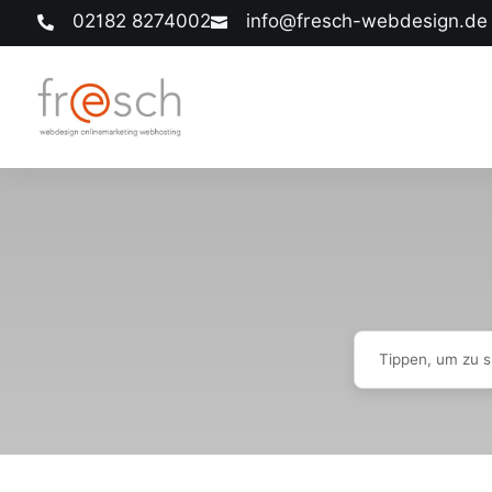
02182 8274002
info@fresch-webdesign.de

