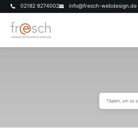
02182 8274002
info@fresch-webdesign.de

