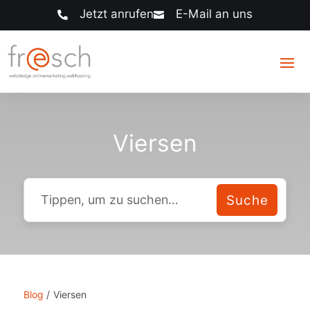
Jetzt anrufen
E-Mail an uns


Viersen
Blog
/
Viersen