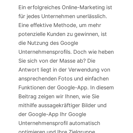
Was lokale Betriebe jetzt
Ein erfolgreiches Online-Marketing ist
konkret tun können
für jedes Unternehmen unerlässlich.
Google AI Overviews: Wenn
Eine effektive Methode, um mehr
Google Ihre Inhalte nutzt, aber
potenzielle Kunden zu gewinnen, ist
andere empfiehlt
die Nutzung des Google
Die neue Website von fresch-
Unternehmensprofils. Doch wie heben
webdesign ist online
Sie sich von der Masse ab? Die
Antwort liegt in der Verwendung von
ansprechenden Fotos und einfachen
Funktionen der Google-App. In diesem
Beitrag zeigen wir Ihnen, wie Sie
mithilfe aussagekräftiger Bilder und
der Google-App Ihr Google
Unternehmensprofil automatisch
optimieren und Ihre Zielgruppe